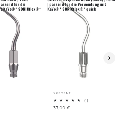
passend für die
| passend für die Verwendung mit
it KaVo®* SONICflex®*
KaVo®* SONICflex®* quick
XPEDENT
(1)
37,00 €