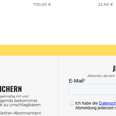
730,00 €
22,90 €
J
Aktionen, die sich
SICHERN
regelmäßig mit uns!
nirgends bekommst.
te zu unschlagbaren
wsletter-Abonnenten!