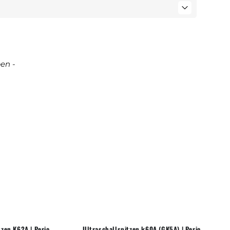
en -
tzen K62A | Perio
Ultraschallspitzen k60A (GK5A) | Perio