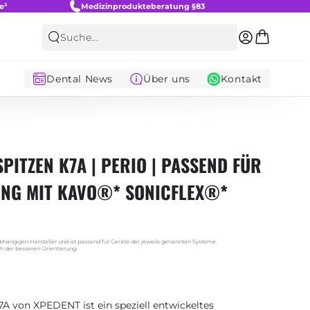
e²
Medizinprodukteberatung §83
Warenkorb
Login
Suche...
Dental News
Über uns
Kontakt
PITZEN K7A | PERIO | PASSEND FÜR
NG MIT KAVO®* SONICFLEX®*
ängigen Hersteller und ist passend für Geräte der jeweils genannten Systeme.
 der besseren Orientierung.
k7A von XPEDENT ist ein speziell entwickeltes