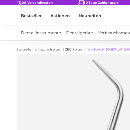
ZUM INHALT SPRINGEN
0€ Versandkosten
30 Tage Zahlungsziel
Bestseller
Aktionen
Neuheiten
Dental Instrumente
Dentalgeräte
Verbrauchsmate
Startseite
Ultraschallspitzen | ZEG Spitzen
wie KaVo®* SONICflex®* 200