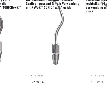
r die
Scaling | passend für die Verwendung
rechtsläufig | 
* SONICflex®*
mit KaVo®* SONICflex®* quick
Verwendung m
quick
XPEDENT
XPEDENT
37,00 €
37,00 €