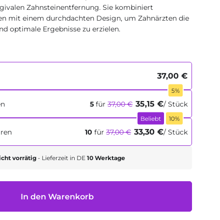
givalen Zahnsteinentfernung. Sie kombiniert
ien mit einem durchdachten Design, um Zahnärzten die
und optimale Ergebnisse zu erzielen.
37,00 €
5%
35,15 €
en
5
für
37,00 €
/ Stück
Beliebt
10%
33,30 €
aren
10
für
37,00 €
/ Stück
icht vorrätig
- Lieferzeit in DE
10 Werktage
In den Warenkorb