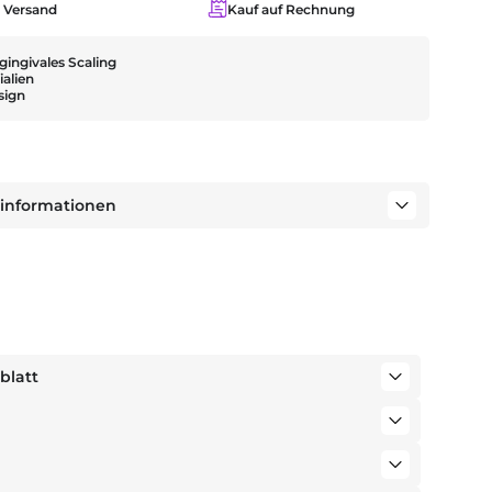
r Versand
Kauf auf Rechnung
bgingivales Scaling
alien
sign
tinformationen
blatt