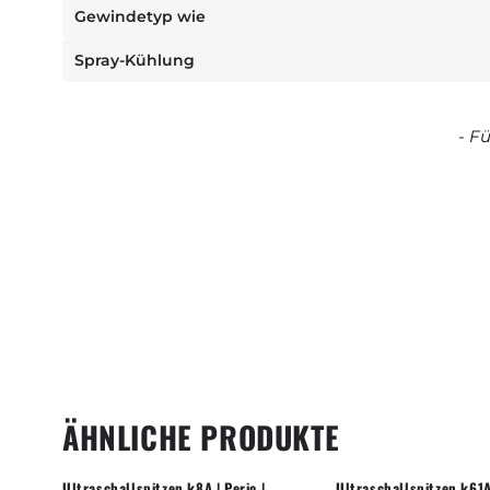
Gewindetyp wie
Spray-Kühlung
New content loaded
- F
ÄHNLICHE PRODUKTE
Ultraschallspitzen k8A | Perio |
Ultraschallspitzen k61A