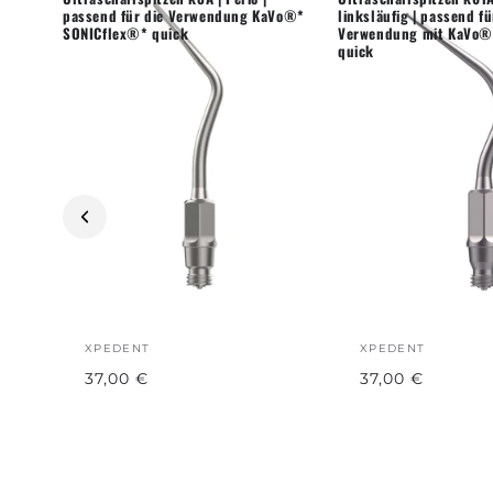
passend für die Verwendung KaVo®*
linksläufig | passend fü
SONICflex®* quick
Verwendung mit KaVo®
quick
XPEDENT
XPEDENT
37,00 €
37,00 €