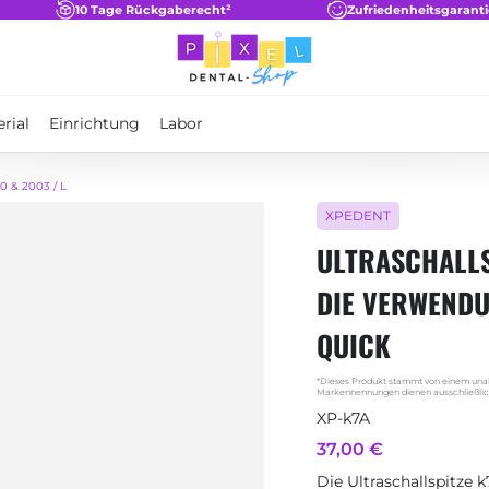
10 Tage Rückgaberecht²
Zufriedenheitsgaranti
rial
Einrichtung
Labor
0 & 2003 / L
XPEDENT
ULTRASCHALLS
DIE VERWENDU
QUICK
*Dieses Produkt stammt von einem unabh
Markennennungen dienen ausschließlich
XP-k7A
37,00 €
Die Ultraschallspitze 